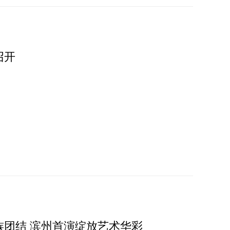
召开
团结 滨州首演绽放艺术华彩