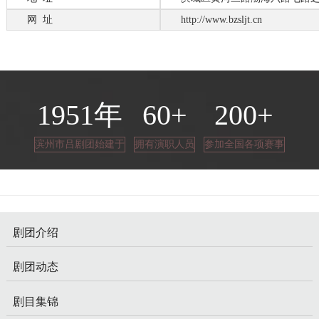
网 址
http://www.bzsljt.cn
1951
年
60
+
200
+
滨州市吕剧团始建于
拥有演职人员
参加全国各项赛事
剧团介绍
剧团动态
剧目集锦