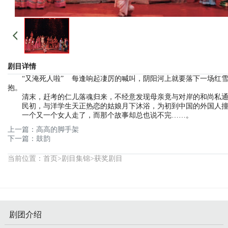
剧目详情
“又淹死人啦” 每逢响起凄厉的喊叫，阴阳河上就要落下一场红
抱。
清末，赶考的仁儿落魂归来，不经意发现母亲竟与对岸的和尚私
民初，与洋学生天正热恋的姑娘月下沐浴，为初到中国的外国人
一个又一个女人走了，而那个故事却总也说不完……。
上一篇：
高高的脚手架
下一篇：
鼓韵
当前位置：
首页
>
剧目集锦
>
获奖剧目
剧团介绍