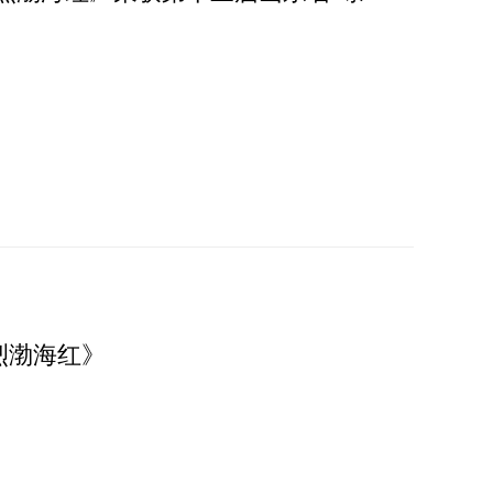
烈渤海红》