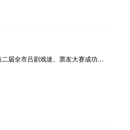
滨州市2023年度“唱响吕剧”工程暨第二届全市吕剧戏迷、票友大赛成功举办