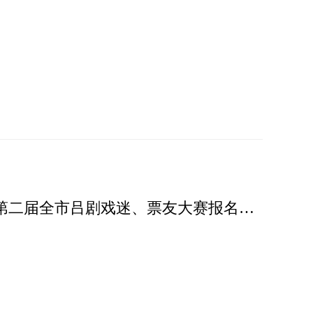
滨州市2023年度“唱响吕剧”工程 暨第二届全市吕剧戏迷、票友大赛报名开始了