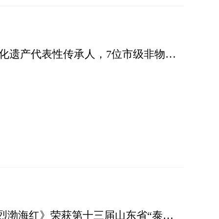
滨州市吕剧院新增1位省级非物质文化遗产代表性传承人，7位市级非物质文化遗产代表性传承人
喜讯！我院又获省级荣誉-吕剧《烈烈渤海红》荣获第十三届山东省“泰山文艺奖”戏剧类二等奖